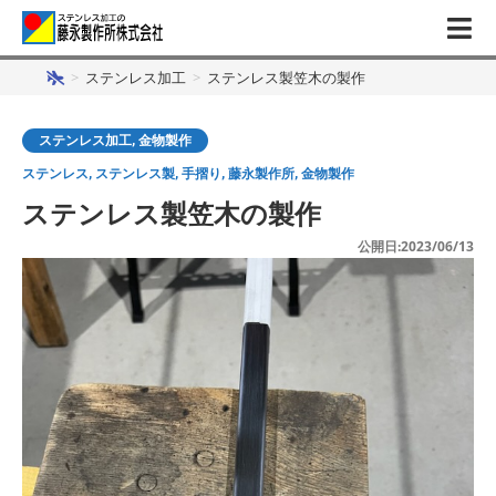
>
ステンレス加工
>
ステンレス製笠木の製作
ステンレス加工
,
金物製作
ステンレス
,
ステンレス製
,
手摺り
,
藤永製作所
,
金物製作
ステンレス製笠木の製作
公開日:2023/06/13