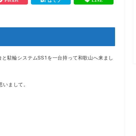
Pocket
はてブ
LINE
台と駐輪システムSS1を一台持って和歌山へ来まし
思いまして。
。