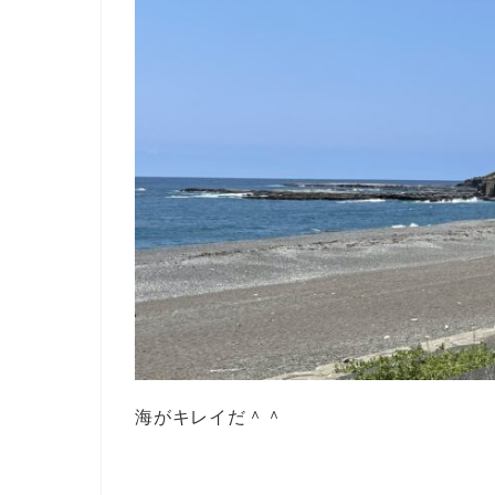
海がキレイだ＾＾