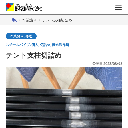
>
作業諸々
>
テント支柱切詰め
作業諸々
,
修理
スチールパイプ
,
個人
,
切詰め
,
藤永製作所
テント支柱切詰め
公開日:2023/03/02