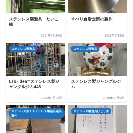
ステンレス製遊具 たいこ
すべり台滑走部の製作
橋
2021年1月20日
2023年2月5日
ステンレス製遊具
ステンレス製遊具
LabFidea™ステンレス製ジ
ステンレス製ジャングルジ
ャングルジム445
ム
2023年3月22日
2020年12月9日
ステンレス加工ステンレス製遊具遊具
ステンレス製遊具ひとり言
製作