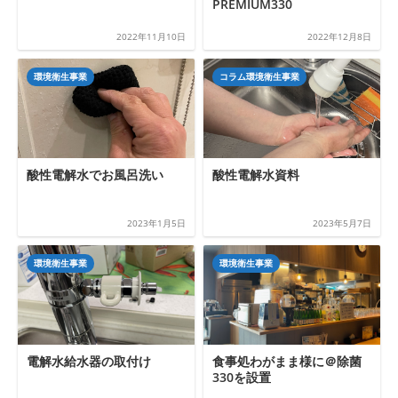
PREMIUM330
2022年11月10日
2022年12月8日
環境衛生事業
コラム環境衛生事業
酸性電解水でお風呂洗い
酸性電解水資料
2023年1月5日
2023年5月7日
環境衛生事業
環境衛生事業
電解水給水器の取付け
食事処わがまま様に＠除菌
330を設置