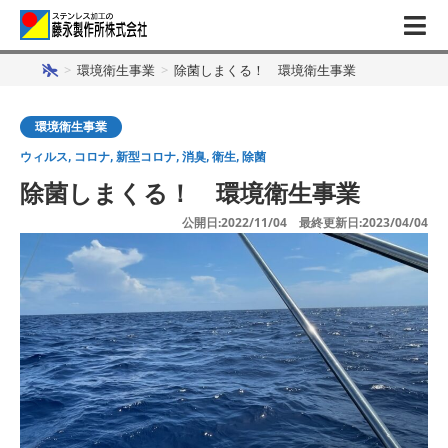
>
環境衛生事業
>
除菌しまくる！ 環境衛生事業
環境衛生事業
ウィルス
,
コロナ
,
新型コロナ
,
消臭
,
衛生
,
除菌
除菌しまくる！ 環境衛生事業
公開日:2022/11/04 最終更新日:2023/04/04