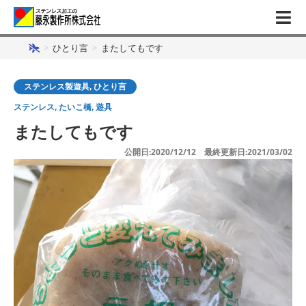
>
ひとり言
>
またしてもです
ステンレス製遊具
,
ひとり言
ステンレス
,
たいこ橋
,
遊具
またしてもです
公開日:2020/12/12 最終更新日:2021/03/02